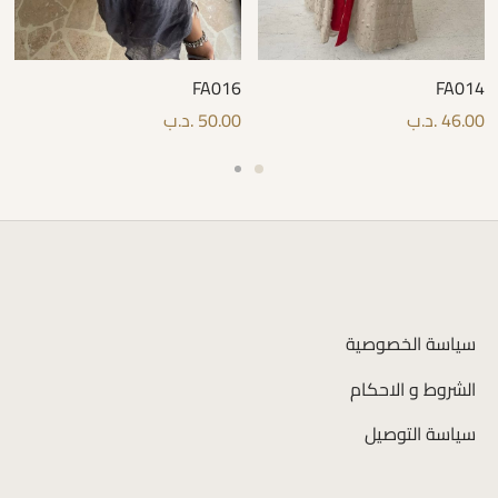
FA016
FA014
46.00
.د.ب
50.00
.د.ب
سياسة الخصوصية
الشروط و الاحكام
سياسة التوصيل