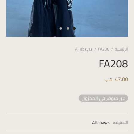
الرئيسية
/
FA208
/
All abayas
FA208
47.00
.د.ب
غير متوفر في المخزون
التصنيف:
All abayas