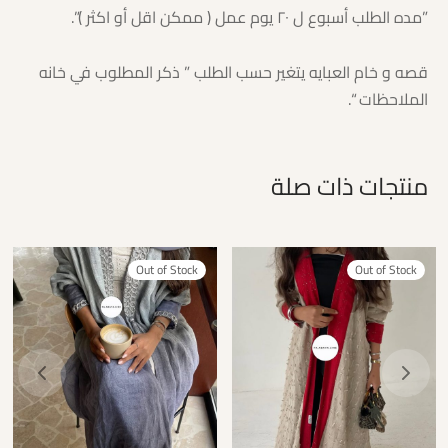
‎‏‎قصه و خام العبايه يتغير حسب الطلب ” ذكر المطلوب في خانه
الملاحظات “.⁩⁩
منتجات ذات صلة
Out of Stock
Out of Stock