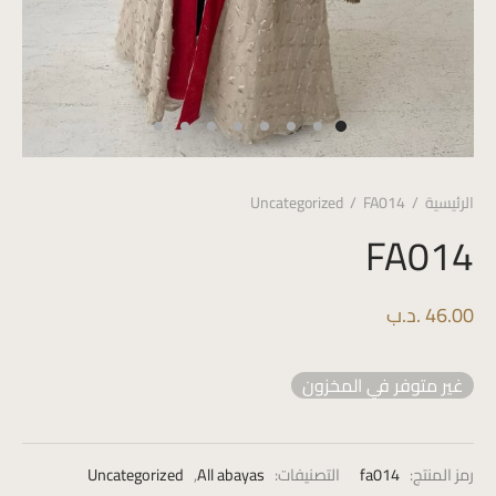
الرئيسية
/
FA014
/
Uncategorized
FA014
46.00
.د.ب
غير متوفر في المخزون
رمز المنتج:
fa014
التصنيفات:
All abayas
,
Uncategorized