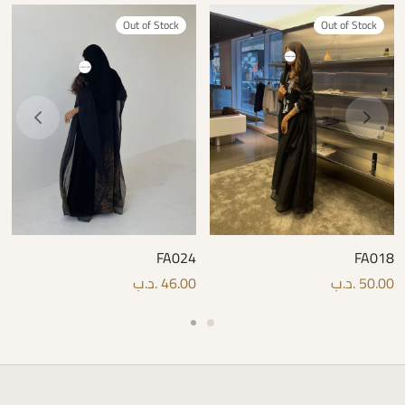
Out of Stock
Out of Stock
FA024
FA018
50.00
.د.ب
46.00
.د.ب