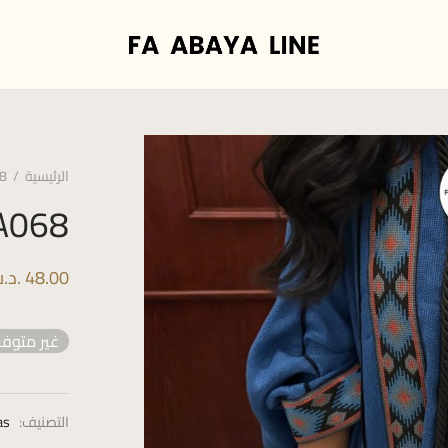
الرئيسية
/
8
A068
48.00
.د.
غير متوفر
التصنيف:
as