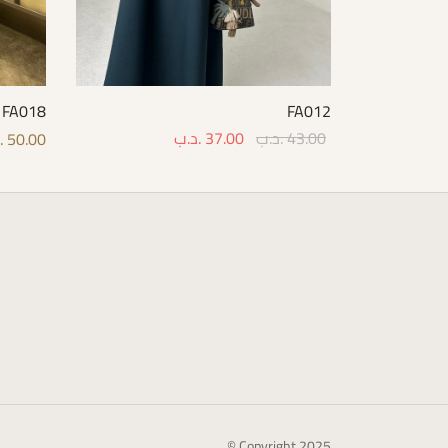
FA018
FA012
43.00
.د.ب
37.00
.د.ب
50.00
.
Select options
options
Copyright 2025 ©