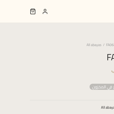
All abayas
/
FA06
F
ب
 في المخزون
All abay