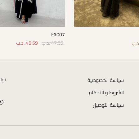
FA007
47.00
.د.ب
45.59
.د.ب
د.ب
Select options
Select 
توا
سياسة الخصوصية
الشروط و الاحكام
سياسة التوصيل