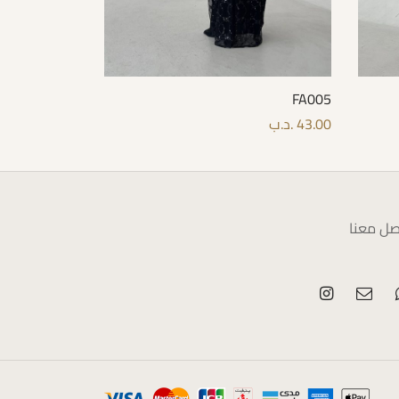
FA005
السعر
السعر
43.00
.د.ب
الأصلي
الحالي هو:
Select options
هو:
37.00 .د.ب.
43.00 .د.ب.
صل معنا