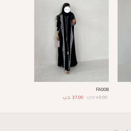
FA008
43.00
.د.ب
37.00
.د.ب
Select options