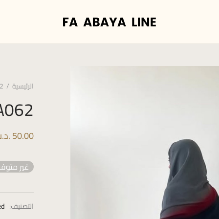
الرئيسية
/
2
A062
50.00
.د.
غير متوفر
التصنيف:
ed