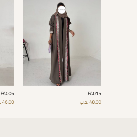
FA006
FA015
48.00
.د.ب
46.00
.
options
Select options