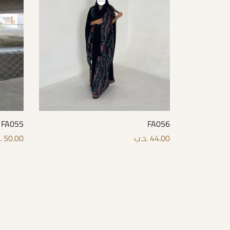
FA055
FA056
44.00
.د.ب
50.00
.
قراءة المزيد
options