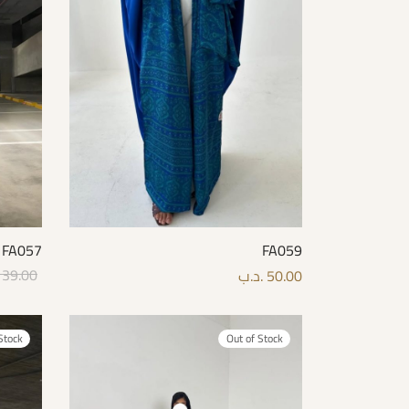
FA057
FA059
39.00
50.00
.د.ب
قراءة ا
قراءة المزيد
Stock
Out of Stock