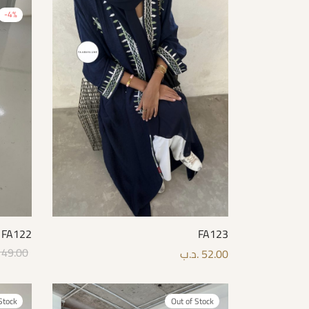
-
4
%
FA122
FA123
49.00
52.00
.د.ب
options
Select options
Stock
Out of Stock