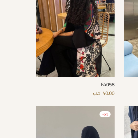
FA058
40.00
.د.ب
قراءة المزيد
-
5
%