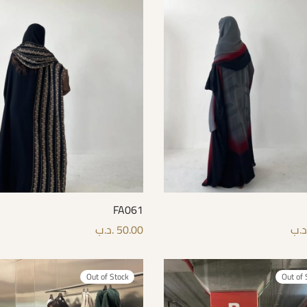
FA061
د.ب
50.00
.د.ب
لمزيد
قراءة المزيد
Out of Stock
Out of 