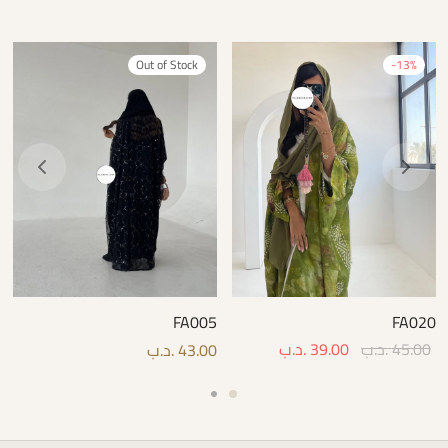
Out of Stock
-
13
%
FA005
FA020
45.00
.د.ب
39.00
.د.ب
43.00
.د.ب