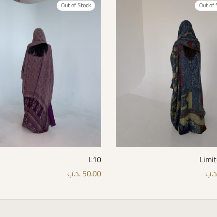
Out of Stock
Out of 
L10
Limi
د.ب
50.00
.د.ب
Select 
قراءة المزيد