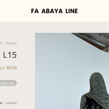
الرئيسية
/
5
L15
50.00
.د.
غير متوفر
التصنيف:
as