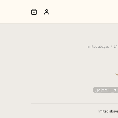
limited abayas
/
L1
ب
 في المخزون
limited abay