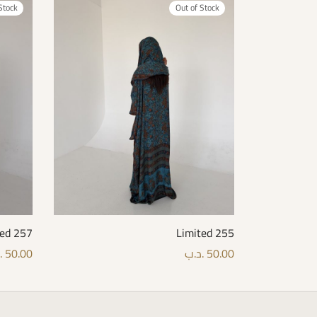
Stock
Out of Stock
ted 257
Limited 255
50.00
.د.ب
50.00
.
options
Select options