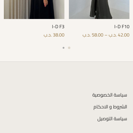
I-D F3
I-D F10
42.00
.د.ب
–
58.00
.د.ب
38.00
.د.ب
سياسة الخصوصية
الشروط و الاحكام
سياسة التوصيل