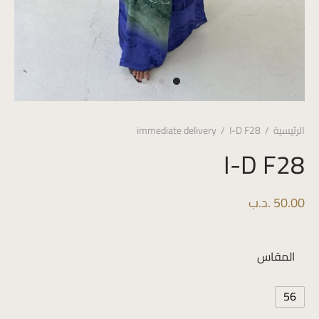
الرئيسية
/
I-D F28
/
immediate delivery
I-D F28
50.00
.د.ب
المقاس
56