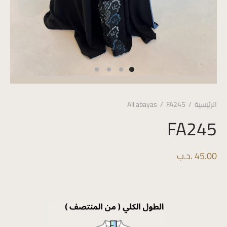
الرئيسية
/
FA245
/
All abayas
FA245
45.00
.د.ب