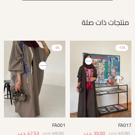
منتجات ذات صلة
-
3
%
-
13
%
FA001
FA017
45.00
.د.ب
39.00
.د.ب
49.00
.د.ب
47.53
.د.ب