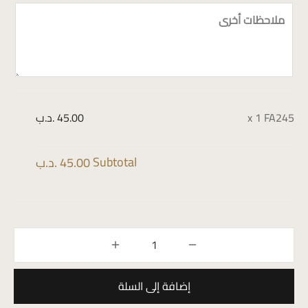
ملاحظات أخرى
FA245
x 1
45.00 .د.ب
Subtotal
45.00 .د.ب
إضافة إلى السلة