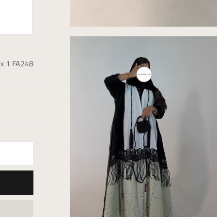
x 1
FA248