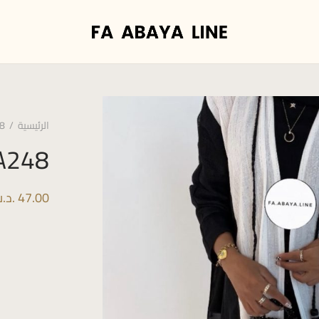
الرئيسية
/
8
A248
47.00
.د.