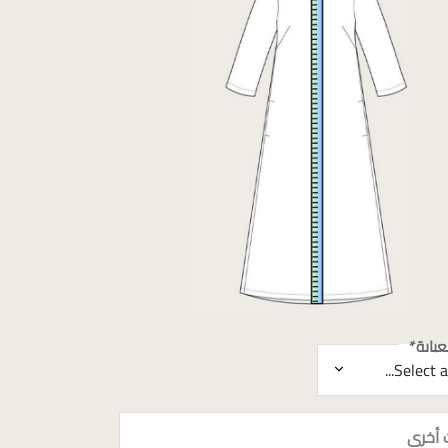
باية
*
 أخرى