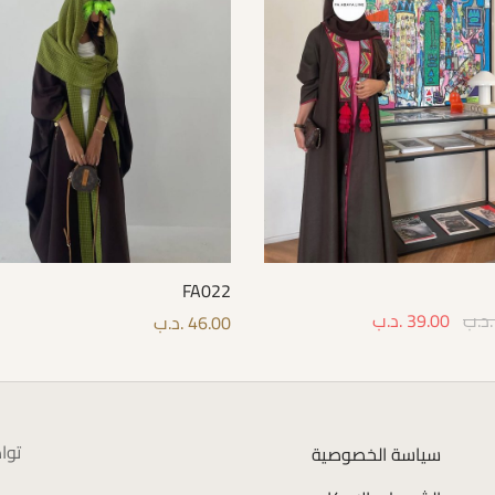
FA022
.د.ب
39.00
.د.ب
46.00
.د.ب
Select 
Select options
توا
سياسة الخصوصية