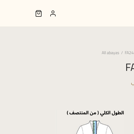
All abayas
/
FA24
F
ب