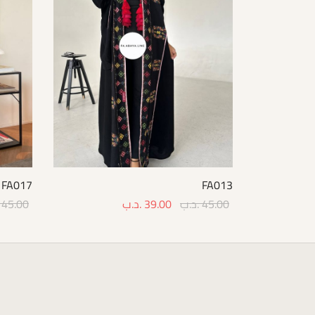
FA017
FA013
45.00
.د.ب
39.00
.د.ب
45.00
options
Select options