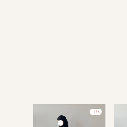
-
13
%