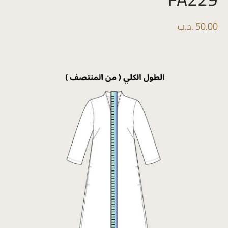
50.00
.د.ب