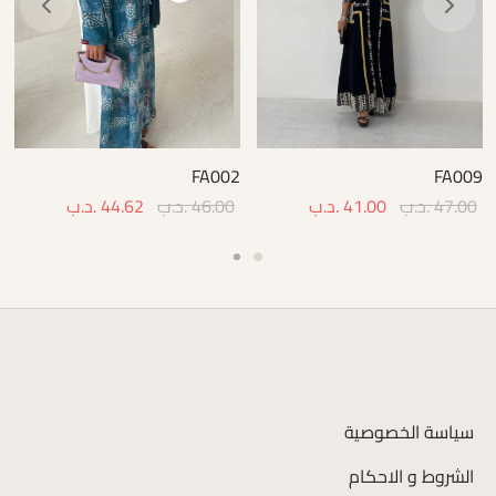
FA002
FA009
47.00
.د.ب
41.00
.د.ب
46.00
.د.ب
44.62
.د.ب
سياسة الخصوصية
الشروط و الاحكام