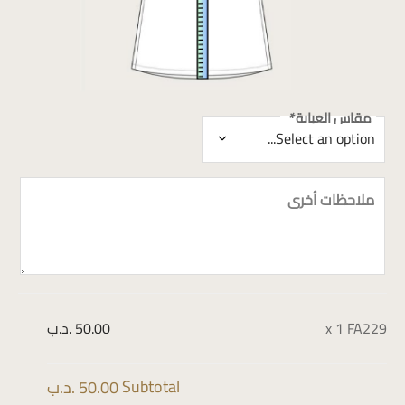
مقاس العباية
*
ملاحظات أخرى
FA229
x 1
50.00 .د.ب
Subtotal
50.00 .د.ب