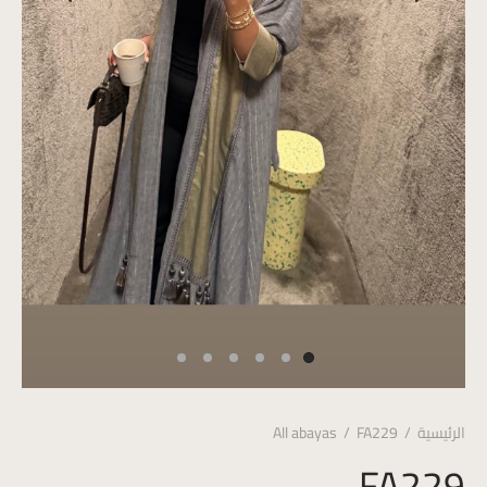
الرئيسية
/
FA229
/
All abayas
FA229