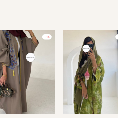
-
3
%