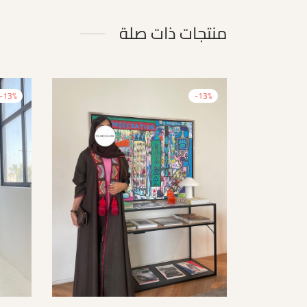
منتجات ذات صلة
-
13
%
-
13
%