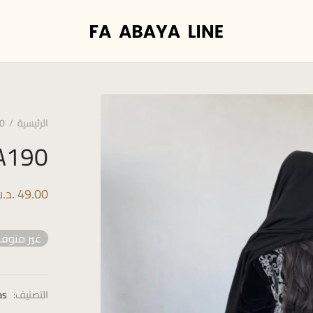
الرئيسية
/
0
A190
49.00
.د.
غير متوفر
التصنيف:
as