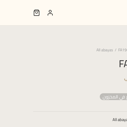
All abayas
/
FA19
F
ب
 في المخزون
All abay