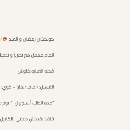
الخام:مخمل مع تطريز و تدخي
قصه العبايه:كلوش
تتنفذ بقماش صيفي بالكامل”ي