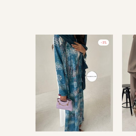
-
3
%