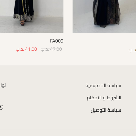
FA009
47.00
.د.ب
41.00
.د.ب
د.ب
Select options
Select 
توا
سياسة الخصوصية
الشروط و الاحكام
سياسة التوصيل