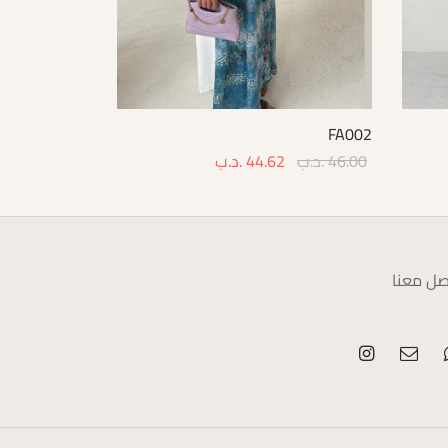
FA002
46.00
.د.ب
44.62
.د.ب
Select options
صل معنا