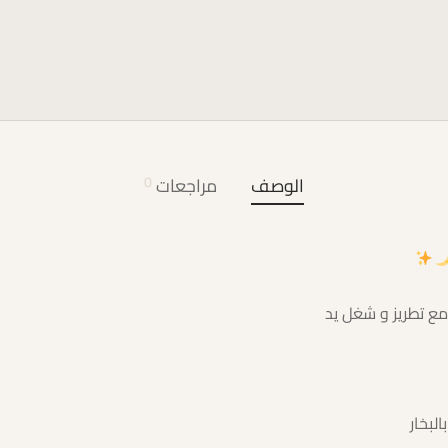
الوصف
مراجعات
0
ع تطريز و شغل يد
لبخار