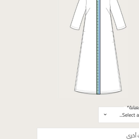
باية
*
 أخرى