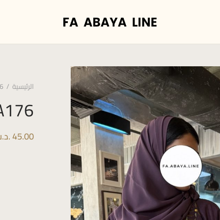
الرئيسية
/
6
A176
45.00
.د.