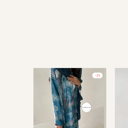
-
3
%