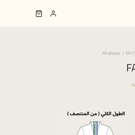
All abayas
/
FA17
F
ب