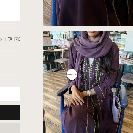
x 1
FA176