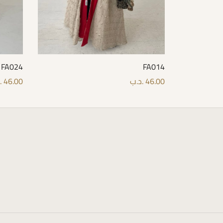
FA024
FA014
46.00
.د.ب
46.00
.
options
Select options