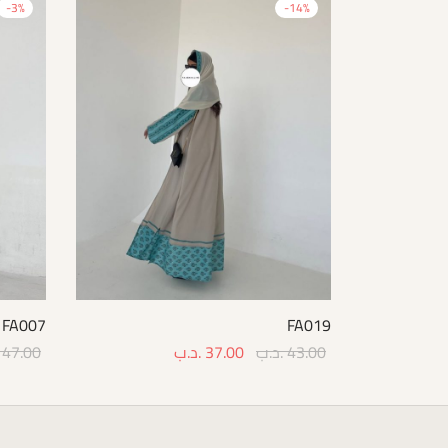
-
3
%
-
14
%
FA007
FA019
43.00
.د.ب
37.00
.د.ب
47.00
options
Select options