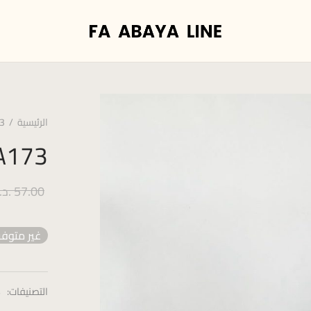
الرئيسية
/
3
A173
57.00
.د.
غير متوفر
التصنيفات:
s