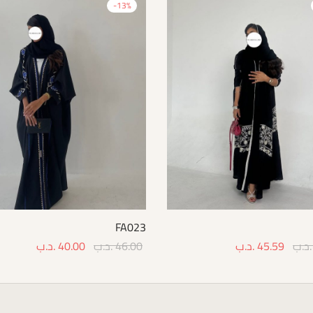
-
13
%
FA023
.د.ب
45.59
.د.ب
46.00
.د.ب
40.00
.د.ب
Select options
Select 