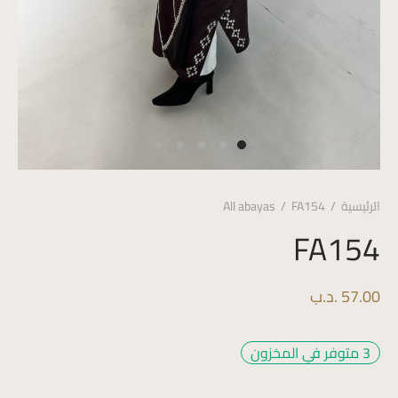
الرئيسية
/
FA154
/
All abayas
FA154
57.00
.د.ب
3 متوفر في المخزون