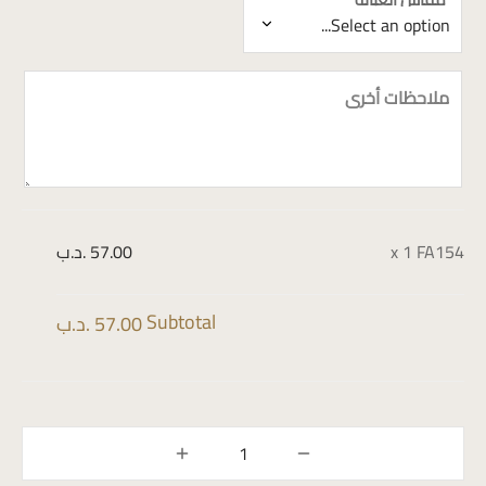
ملاحظات أخرى
FA154
x 1
57.00 .د.ب
Subtotal
57.00 .د.ب