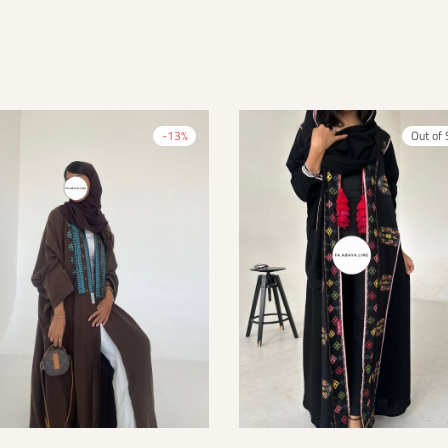
-
13
%
Out of 