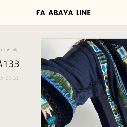
الرئيسية
/
3
A133
62.00
.د.