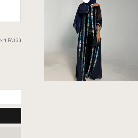
x 1
FA133