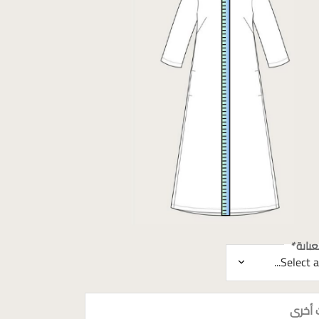
باية
*
 أخرى