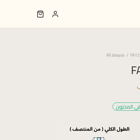
All abayas
/
FA12
F
ب