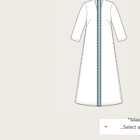
باية
*