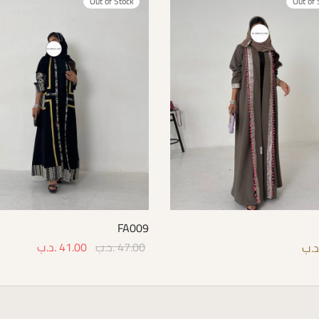
Out of Stock
Out of 
FA009
47.00
.د.ب
41.00
.د.ب
د.ب
Select options
Select 