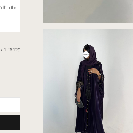
ملاحظات
x 1
FA129