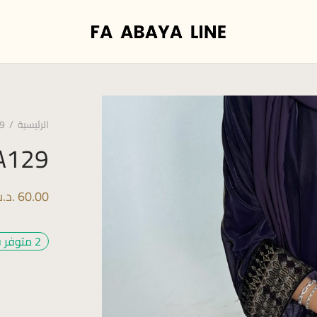
الرئيسية
/
9
A129
60.00
.د.
2 متوفر في المخزون