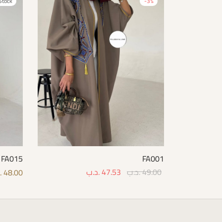
Stock
-
3
%
FA015
FA001
49.00
.د.ب
47.53
.د.ب
48.00
.
Select options
options