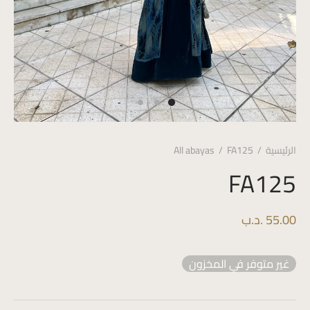
الرئيسية
/
FA125
/
All abayas
FA125
55.00
.د.ب
غير متوفر في المخزون