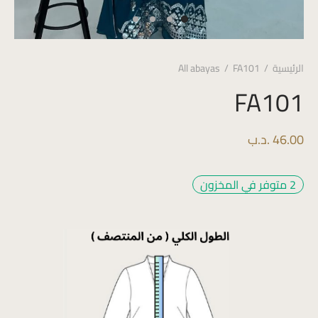
الرئيسية
/
FA101
/
All abayas
FA101
46.00
.د.ب
2 متوفر في المخزون