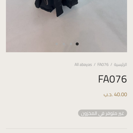
الرئيسية
/
FA076
/
All abayas
FA076
40.00
.د.ب
غير متوفر في المخزون