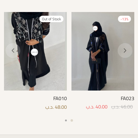
Out of Stock
-
13
%
FA010
FA023
46.00
.د.ب
40.00
.د.ب
48.00
.د.ب