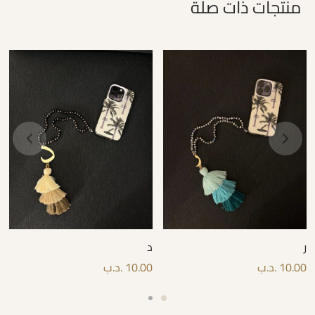
منتجات ذات صلة
ر
د
10.00
.د.ب
10.00
.د.ب