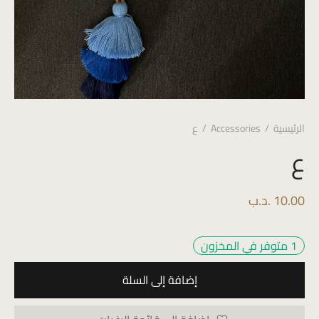
الرئيسية
/
Accessories
/
ع
ع
10.00
.د.ب
1 متوفر في المخزون
إضافة إلى السلة