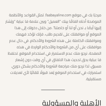
مرحبًا بك في موقع faabayaline.com. تمثل القواعد والأنظمة
الموضحة أدناه اتفاقًا بينك “العميل” وبين علامة فا عباية “ويُشار
إليها أيضًا بـ نحن أو لنا أو خاصتنا”. من خلال دخولك إلى هذا
الموقع أو موافقتك على تقديم طلب، فإنك تؤكد فهمك
وموافقتك الكاملة على هذه الشروط والأحكام. في حال عدم
موافقتك على أي من الشروط والأحكام الواردة في هذه
الصفحة، نرجو منك عدم الاستمرار في استخدام الموقع. تحتفظ
فا عباية بحق تحديث هذا الاتفاق في أي وقت دون إشعار
مسبق، لذا نرجو منك مراجعة الشروط والأحكام بشكل دوري.
استمرارك في استخدام الموقع يُعد قبولًا تلقائيًا لأي تعديلات
مستقبلية.
الأهلية والمسؤولية